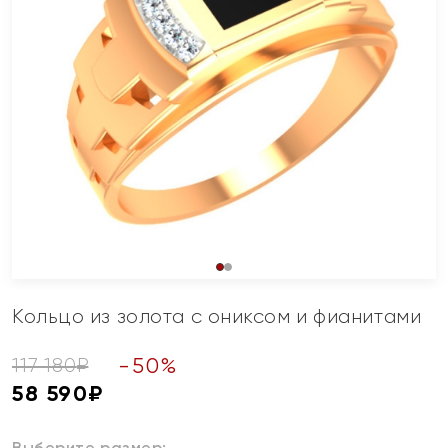
Кольцо из золота с ониксом и фианитами
-
50
%
117 180
₽
58 590
₽
Выберите размер: