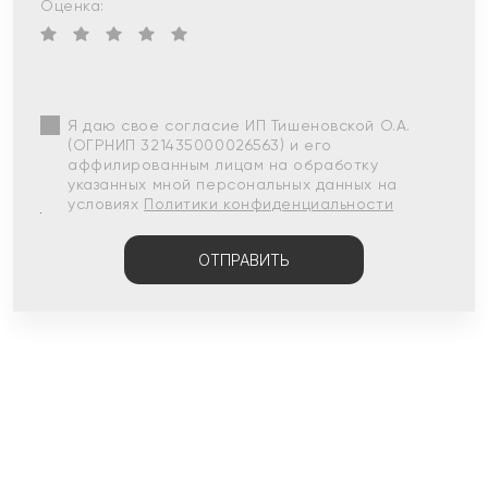
Оценка:
Я даю свое согласие ИП Тишеновской О.А.
(ОГРНИП 321435000026563) и его
аффилированным лицам на обработку
указанных мной персональных данных на
условиях
Политики конфиденциальности
ОТПРАВИТЬ