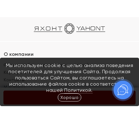
О компании
Франшиза (коммерческая концессия)
Мы используем cookie с целью анализа поведения
посетителей для улучшения Сайта. Продолжая
Карьера в ЯХОНТ
пользоваться Сайтом, вы соглашаетесь на
Контакты
использование файлов cookie в соответствии с
Магазины
нашей
Политикой.
Хорошо
КУПИТЬ
Покупателям
Как определить размер украшения
Киров
Акции
Магазины
Скупка и обмен золота
Отзывы