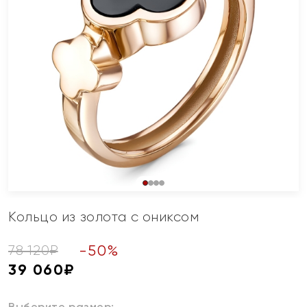
Кольцо из золота с ониксом
-
50
%
78 120
₽
39 060
₽
Выберите размер: