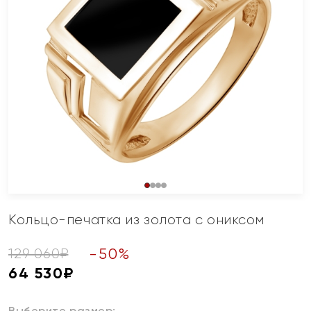
Кольцо-печатка из золота с ониксом
-
50
%
129 060
₽
64 530
₽
Выберите размер: