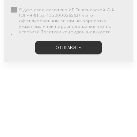
Я даю свое согласие ИП Тишеновской О.А.
(ОГРНИП 321435000026563) и его
аффилированным лицам на обработку
указанных мной персональных данных на
условиях
Политики конфиденциальности
ОТПРАВИТЬ