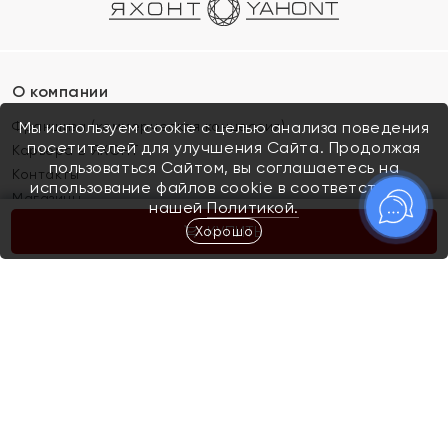
О компании
Франшиза (коммерческая концессия)
Мы используем cookie с целью анализа поведения
посетителей для улучшения Сайта. Продолжая
Карьера в ЯХОНТ
пользоваться Сайтом, вы соглашаетесь на
Контакты
использование файлов cookie в соответствии с
Магазины
нашей
Политикой.
Хорошо
КУПИТЬ
Покупателям
Как определить размер украшения
Киров
Акции
Магазины
Скупка и обмен золота
Отзывы
Электронный подарочный сертификат
Помолвка и свадьба
Правила пользования Электронным
Каталог
подарочным сертификатом «Яхонт»
Новинки