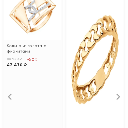
Кольцо из золота с
фианитами
86 940 ₽
-50%
43 470 ₽