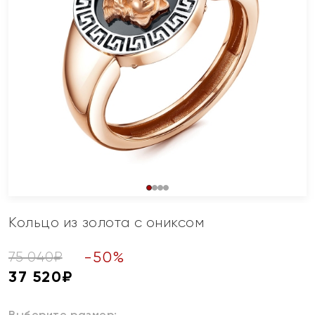
Кольцо из золота с ониксом
-
50
%
75 040
₽
37 520
₽
Выберите размер: