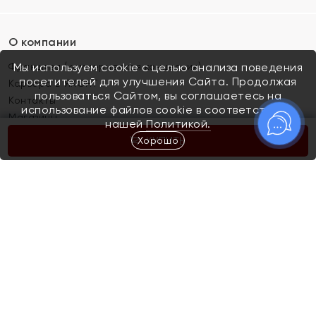
О компании
Франшиза (коммерческая концессия)
Мы используем cookie с целью анализа поведения
посетителей для улучшения Сайта. Продолжая
Карьера в ЯХОНТ
пользоваться Сайтом, вы соглашаетесь на
Контакты
использование файлов cookie в соответствии с
Магазины
нашей
Политикой.
Хорошо
КУПИТЬ
Покупателям
Как определить размер украшения
Киров
Акции
Магазины
Скупка и обмен золота
Отзывы
Электронный подарочный сертификат
Помолвка и свадьба
Правила пользования Электронным
Каталог
подарочным сертификатом «Яхонт»
Новинки
Доставка и оплата
Акции