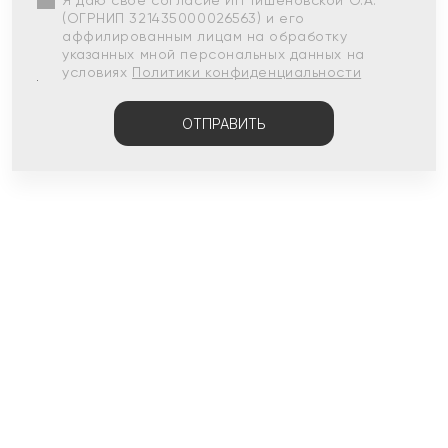
Я даю свое согласие ИП Тишеновской О.А.
(ОГРНИП 321435000026563) и его
аффилированным лицам на обработку
указанных мной персональных данных на
условиях
Политики конфиденциальности
ОТПРАВИТЬ