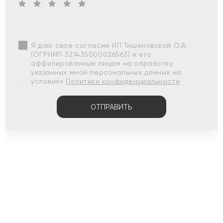
Я даю свое согласие ИП Тишеновской О.А.
(ОГРНИП 321435000026563) и его
аффилированным лицам на обработку
указанных мной персональных данных на
условиях
Политики конфиденциальности
ОТПРАВИТЬ