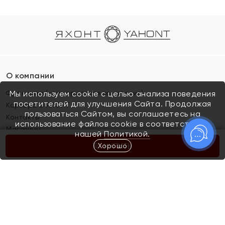
О компании
Франшиза (коммерческая концессия)
Мы используем cookie с целью анализа поведения
посетителей для улучшения Сайта. Продолжая
Карьера в ЯХОНТ
пользоваться Сайтом, вы соглашаетесь на
Контакты
использование файлов cookie в соответствии с
Магазины
нашей
Политикой.
Хорошо
КУПИТЬ
Покупателям
Как определить размер украшения
Киров
Акции
Магазины
Скупка и обмен золота
Отзывы
Электронный подарочный сертификат
Помолвка и свадьба