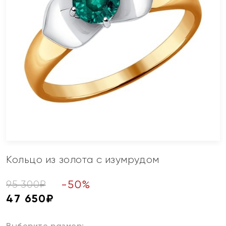
Кольцо из золота с изумрудом
-
50
%
95 300
₽
47 650
₽
Выберите размер: