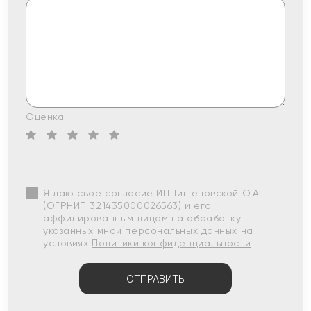
Оценка:
Я даю свое согласие ИП Тишеновской О.А.
(ОГРНИП 321435000026563) и его
аффилированным лицам на обработку
указанных мной персональных данных на
условиях
Политики конфиденциальности
ОТПРАВИТЬ