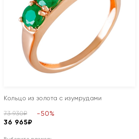
Кольцо из золота с изумрудами
-
50
%
73 930
₽
36 965
₽
Выберите размер: