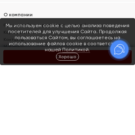
О компании
Франшиза (коммерческая концессия)
Мы используем cookie с целью анализа поведения
посетителей для улучшения Сайта. Продолжая
Карьера в ЯХОНТ
пользоваться Сайтом, вы соглашаетесь на
Контакты
использование файлов cookie в соответствии с
Магазины
нашей
Политикой.
Хорошо
КУПИТЬ
Покупателям
Как определить размер украшения
Киров
Акции
Магазины
Скупка и обмен золота
Отзывы
Электронный подарочный сертификат
Помолвка и свадьба
Правила пользования Электронным
Каталог
подарочным сертификатом «Яхонт»
Новинки
Доставка и оплата
Акции