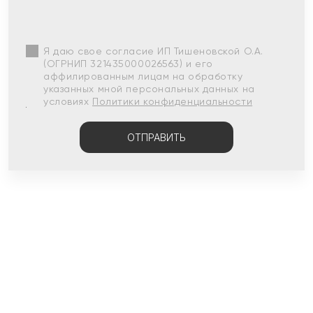
Я даю свое согласие ИП Тишеновской О.А.
(ОГРНИП 321435000026563) и его
аффилированным лицам на обработку
указанных мной персональных данных на
условиях
Политики конфиденциальности
ОТПРАВИТЬ