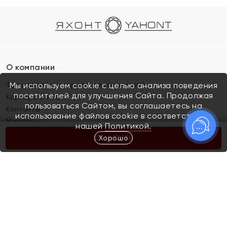
О компании
Франшиза (коммерческая концессия)
Мы используем cookie с целью анализа поведения
посетителей для улучшения Сайта. Продолжая
Карьера в ЯХОНТ
пользоваться Сайтом, вы соглашаетесь на
Контакты
использование файлов cookie в соответствии с
Магазины
нашей
Политикой.
Хорошо
КУПИТЬ
Покупателям
Как определить размер украшения
Киров
Акции
Магазины
Скупка и обмен золота
Отзывы
Электронный подарочный сертификат
Помолвка и свадьба
Правила пользования Электронным