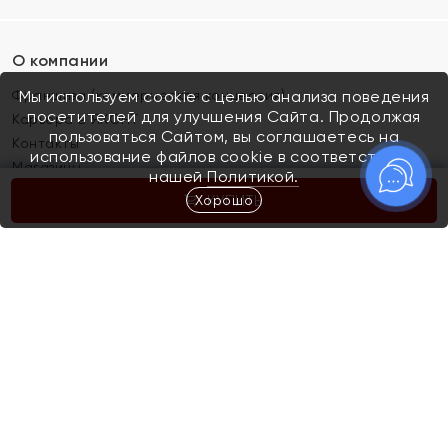
О компании
Франшиза (коммерческая концессия)
Мы используем cookie с целью анализа поведения
посетителей для улучшения Сайта. Продолжая
Карьера в ЯХОНТ
пользоваться Сайтом, вы соглашаетесь на
Контакты
использование файлов cookie в соответствии с
Магазины
нашей
Политикой.
Хорошо
КУПИТЬ
Покупателям
Как определить размер украшения
Киров
Акции
Магазины
Скупка и обмен золота
Отзывы
Электронный подарочный сертификат
Помолвка и свадьба
Правила пользования Электронным
Каталог
подарочным сертификатом «Яхонт»
Новинки
Доставка и оплата
Акции