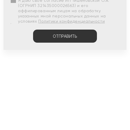
Я даю свое согласие ИП Тишеновской О.А.
(ОГРНИП 321435000026563) и его
аффилированным лицам на обработку
указанных мной персональных данных на
условиях
Политики конфиденциальности
ОТПРАВИТЬ