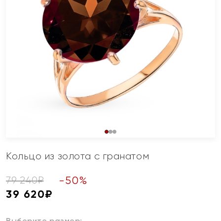
Кольцо из золота с гранатом
-
50
%
79 240
₽
39 620
₽
Выберите размер: