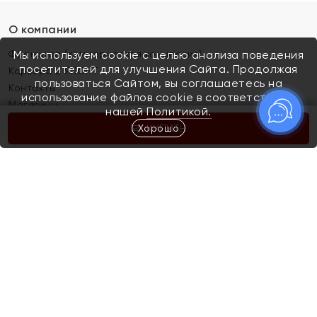
О компании
Франшиза (коммерческая концессия)
Мы используем cookie с целью анализа поведения
посетителей для улучшения Сайта. Продолжая
Карьера в ЯХОНТ
пользоваться Сайтом, вы соглашаетесь на
Контакты
использование файлов cookie в соответствии с
Магазины
нашей
Политикой.
Хорошо
КУПИТЬ
Покупателям
Как определить размер украшения
Киров
Акции
Магазины
Скупка и обмен золота
Отзывы
Электронный подарочный сертификат
Помолвка и свадьба
Правила пользования Электронным
Каталог
подарочным сертификатом «Яхонт»
Новинки
Доставка и оплата
Акции