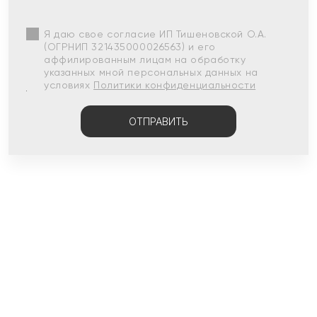
Я даю свое согласие ИП Тишеновской О.А.
(ОГРНИП 321435000026563) и его
аффилированным лицам на обработку
указанных мной персональных данных на
условиях
Политики конфиденциальности
ОТПРАВИТЬ