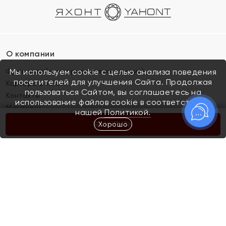
О компании
Франшиза (коммерческая концессия)
Мы используем cookie с целью анализа поведения
посетителей для улучшения Сайта. Продолжая
Карьера в ЯХОНТ
пользоваться Сайтом, вы соглашаетесь на
Контакты
использование файлов cookie в соответствии с
Магазины
нашей
Политикой.
Хорошо
КУПИТЬ
Покупателям
Как определить размер украшения
Киров
Акции
Магазины
Скупка и обмен золота
Отзывы
Электронный подарочный сертификат
Помолвка и свадьба
Правила пользования Электронным
Каталог
подарочным сертификатом «Яхонт»