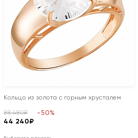
Кольцо из золота с горным хрусталем
-
50
%
88 480
₽
44 240
₽
Выберите размер: