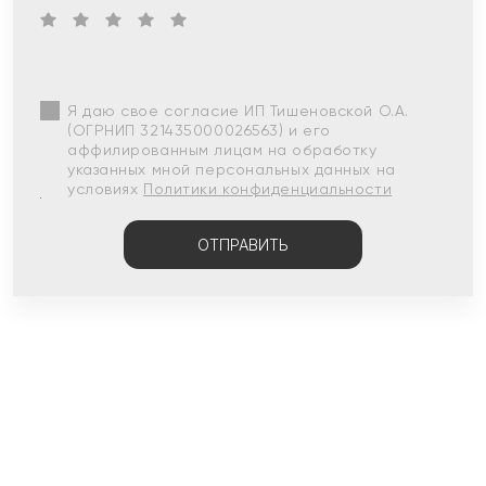
Я даю свое согласие ИП Тишеновской О.А.
(ОГРНИП 321435000026563) и его
аффилированным лицам на обработку
указанных мной персональных данных на
условиях
Политики конфиденциальности
ОТПРАВИТЬ