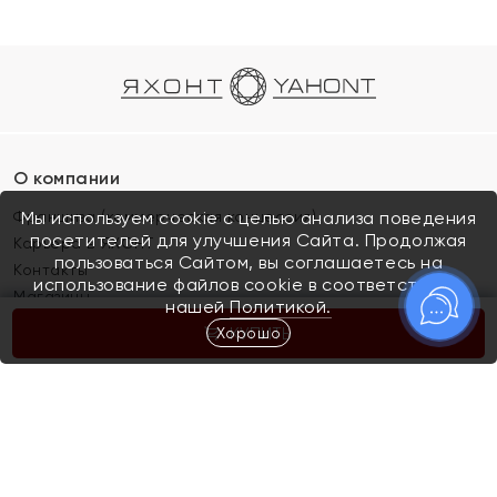
О компании
Франшиза (коммерческая концессия)
Мы используем cookie с целью анализа поведения
посетителей для улучшения Сайта. Продолжая
Карьера в ЯХОНТ
пользоваться Сайтом, вы соглашаетесь на
Контакты
использование файлов cookie в соответствии с
Магазины
нашей
Политикой.
Хорошо
КУПИТЬ
Покупателям
Как определить размер украшения
Киров
Акции
Магазины
Скупка и обмен золота
Отзывы