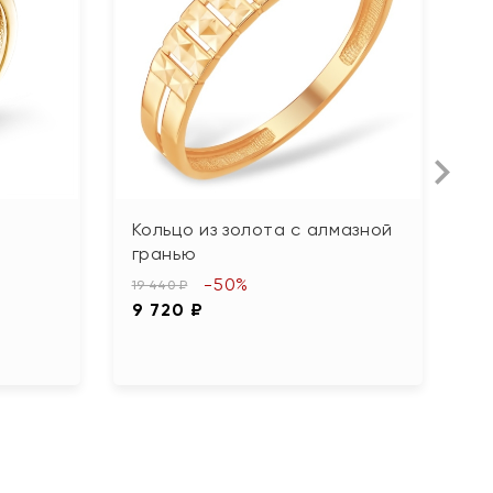
Кольцо из золота с алмазной
К
гранью
ф
-50%
19 440 ₽
52
9 720 ₽
2