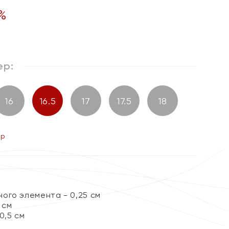
%
ер:
16
16.5
17
17.5
18
ер
ого элемента - 0,25 см
 см
0,5 см