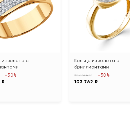
 из золота с
Кольцо из золота с
иантами
бриллиантами
-50%
-50%
207 524 ₽
 ₽
103 762 ₽