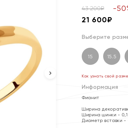
-
50
43 200
₽
21 600
₽
Выберите разм
15
15.5
Как узнать свой разм
Информация
Фианит
Ширина декоративн
Ширина шинки - 0,1
Диаметр вставки - 