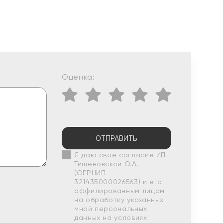
Оценка:
ОТПРАВИТЬ
Я даю свое согласие ИП
Тишеновской О.А.
(ОГРНИП
321435000026563) и его
аффилированным лицам
на обработку указанных
мной персональных
данных на условиях