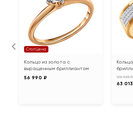
СтопЦена
Кольцо из золота с
Кольцо
выращенным бриллиантом
брилл
56 990 ₽
126 025 ₽
63 013