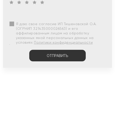
Я даю свое согласие ИП Тишеновской О.А.
(ОГРНИП 321435000026563) и его
аффилированным лицам на обработку
указанных мной персональных данных на
условиях
Политики конфиденциальности
ОТПРАВИТЬ