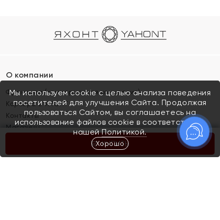
О компании
Франшиза (коммерческая концессия)
Мы используем cookie с целью анализа поведения
посетителей для улучшения Сайта. Продолжая
Карьера в ЯХОНТ
пользоваться Сайтом, вы соглашаетесь на
Контакты
использование файлов cookie в соответствии с
Магазины
нашей
Политикой.
Хорошо
КУПИТЬ
Покупателям
Как определить размер украшения
Киров
Акции
Магазины
Скупка и обмен золота
Отзывы
Электронный подарочный сертификат
Помолвка и свадьба