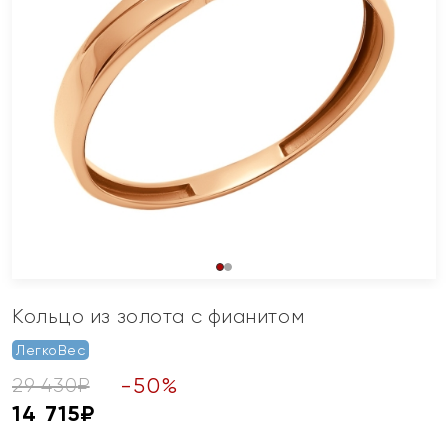
Кольцо из золота с фианитом
ЛегкоВес
-
50
%
29 430
₽
14 715
₽