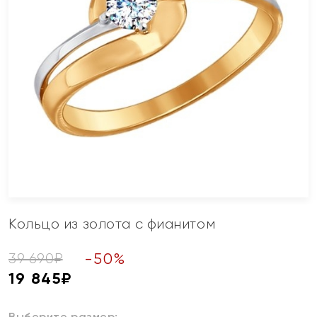
Кольцо из золота с фианитом
-
50
%
39 690
₽
19 845
₽
Выберите размер: