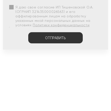
Я даю свое согласие ИП Тишеновской О.А.
(ОГРНИП 321435000026563) и его
аффилированным лицам на обработку
указанных мной персональных данных на
условиях
Политики конфиденциальности
ОТПРАВИТЬ