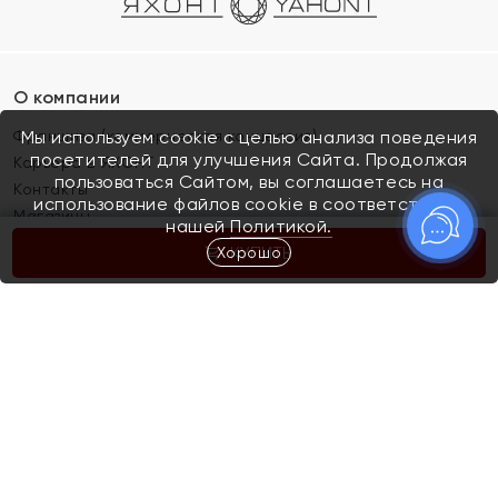
О компании
Франшиза (коммерческая концессия)
Мы используем cookie с целью анализа поведения
посетителей для улучшения Сайта. Продолжая
Карьера в ЯХОНТ
пользоваться Сайтом, вы соглашаетесь на
Контакты
использование файлов cookie в соответствии с
Магазины
нашей
Политикой.
Хорошо
КУПИТЬ
Покупателям
Как определить размер украшения
Киров
Акции
Магазины
Скупка и обмен золота
Отзывы
Электронный подарочный сертификат
Помолвка и свадьба
Правила пользования Электронным
Каталог
подарочным сертификатом «Яхонт»
Новинки