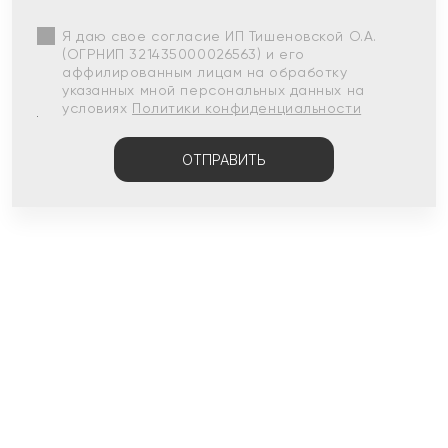
Я даю свое согласие ИП Тишеновской О.А.
(ОГРНИП 321435000026563) и его
аффилированным лицам на обработку
указанных мной персональных данных на
условиях
Политики конфиденциальности
ОТПРАВИТЬ