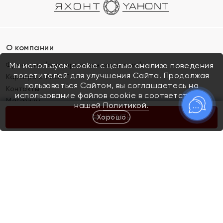
О компании
Франшиза (коммерческая концессия)
Мы используем cookie с целью анализа поведения
посетителей для улучшения Сайта. Продолжая
Карьера в ЯХОНТ
пользоваться Сайтом, вы соглашаетесь на
Контакты
использование файлов cookie в соответствии с
Магазины
нашей
Политикой.
Хорошо
КУПИТЬ
Покупателям
Как определить размер украшения
Киров
Акции
Магазины
Скупка и обмен золота
Отзывы
Электронный подарочный сертификат
Помолвка и свадьба
Правила пользования Электронным
Каталог
подарочным сертификатом «Яхонт»