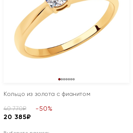
Кольцо из золота с фианитом
-
50
%
40 770
₽
20 385
₽
Выберите размер: