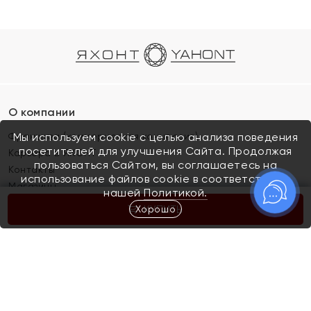
О компании
Франшиза (коммерческая концессия)
Мы используем cookie с целью анализа поведения
посетителей для улучшения Сайта. Продолжая
Карьера в ЯХОНТ
пользоваться Сайтом, вы соглашаетесь на
Контакты
использование файлов cookie в соответствии с
Магазины
нашей
Политикой.
Хорошо
КУПИТЬ
Покупателям
Как определить размер украшения
Киров
Акции
Магазины
Скупка и обмен золота
Отзывы