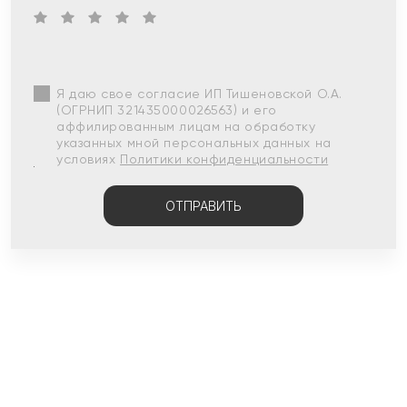
Я даю свое согласие ИП Тишеновской О.А.
(ОГРНИП 321435000026563) и его
аффилированным лицам на обработку
указанных мной персональных данных на
условиях
Политики конфиденциальности
ОТПРАВИТЬ