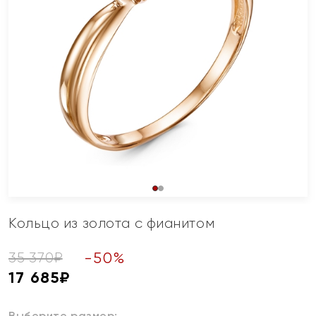
Кольцо из золота с фианитом
-
50
%
35 370
₽
17 685
₽
Выберите размер: