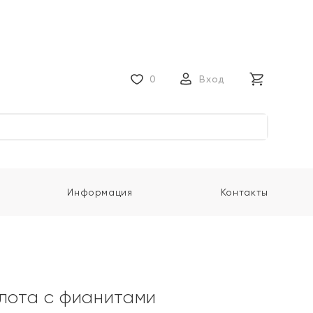
0
Вход
Информация
Контакты
олота с фианитами