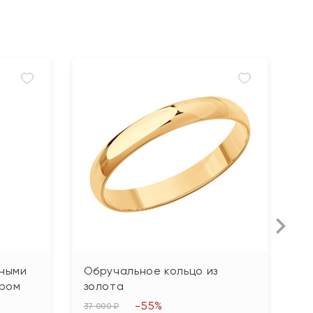
рными
Обручальное кольцо из
К
иром
золота
б
-55%
37 000 ₽
13