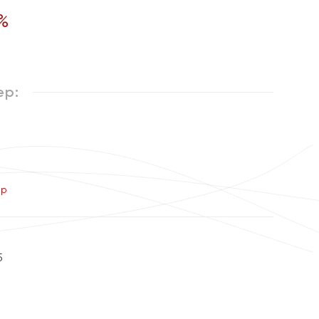
%
ер:
ер
5