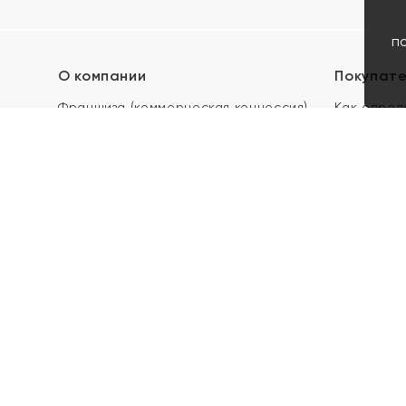
п
О компании
Покупат
Франшиза (коммерческая концессия)
Как опред
Карьера в ЯХОНТ
Акции
Контакты
Скупка и 
Магазины
Отзывы
Электронн
Правила п
подарочны