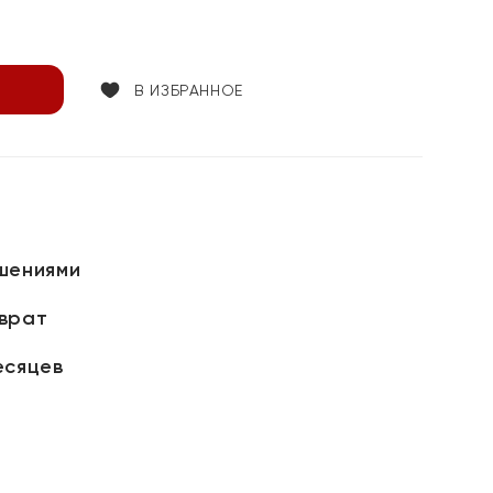
В ИЗБРАННОЕ
шениями
зврат
есяцев