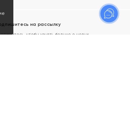
ие
одпишитесь на рассылку
одпишитесь, чтобы узнать больше о новых
оступлениях, новостях и спецпредложениях Яхонт!
Я даю свое согласие ИП Тишеновской О.А.
(ОГРНИП 321435000026563) и его
аффилированным лицам на обработку указанных
мной персональных данных на условиях
Политики
конфиденциальности