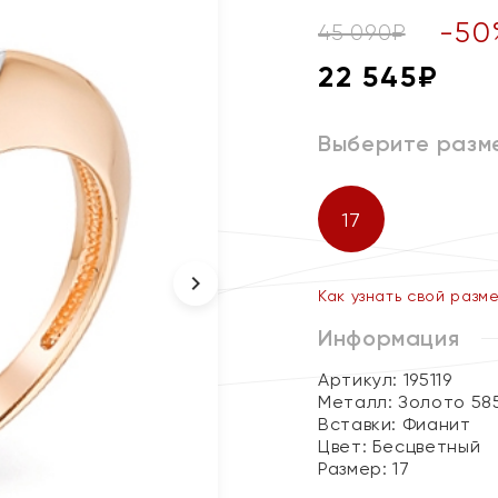
-
50
45 090
₽
22 545
₽
Выберите разм
17
Как узнать свой разм
Информация
Артикул: 195119
Металл:
Золото 58
Вставки:
Фианит
Цвет:
Бесцветный
Размер:
17