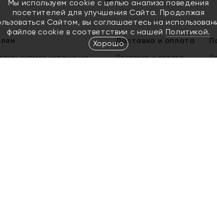
Мы используем cookie с целью анализа поведения
посетителей для улучшения Сайта. Продолжая
ользоваться Сайтом, вы соглашаетесь на использован
файлов cookie в соответствии с нашей
Политикой.
елям
Доставка и оплата
П
Хорошо
елить размер украшения
Доставка и оплата
П
п
обмен золота
ый подарочный сертификат
ользования Электронным
м сертификатом «Яхонт»