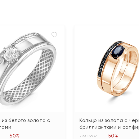
 из белого золота с
Кольцо из золота с че
тами
бриллиантами и сапф
-50%
-50%
293 189 ₽