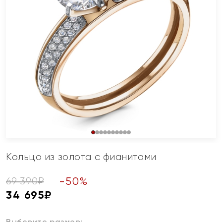
Кольцо из золота с фианитами
-
50
%
69 390
₽
34 695
₽
Выберите размер: