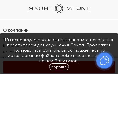
О компании
Франшиза (коммерческая концессия)
Мы используем cookie с целью анализа поведения
посетителей для улучшения Сайта. Продолжая
Карьера в ЯХОНТ
пользоваться Сайтом, вы соглашаетесь на
Контакты
использование файлов cookie в соответствии с
Магазины
нашей
Политикой.
Хорошо
КУПИТЬ
Покупателям
Как определить размер украшения
Киров
Акции
Магазины
Скупка и обмен золота
Отзывы
Электронный подарочный сертификат
Помолвка и свадьба
Правила пользования Электронным
Каталог
подарочным сертификатом «Яхонт»