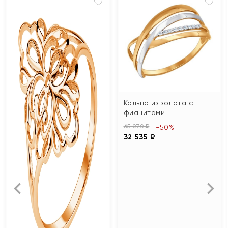
Кольцо из золота с
фианитами
65 070 ₽
-50%
32 535 ₽