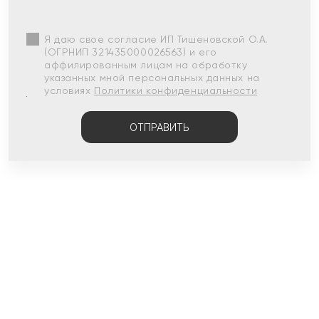
Я даю свое согласие ИП Тишеновской О.А.
(ОГРНИП 321435000026563) и его
аффилированным лицам на обработку
указанных мной персональных данных на
условиях
Политики конфиденциальности
ОТПРАВИТЬ