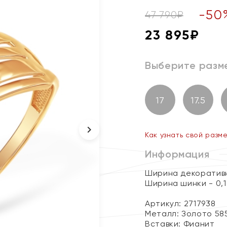
-
50
47 790
₽
23 895
₽
Выберите разм
17
17.5
Как узнать свой разм
Информация
Ширина декоративн
Ширина шинки - 0,1
Артикул: 2717938
Металл:
Золото 58
Вставки:
Фианит