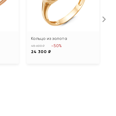
Кольцо из золота
К
б
-50%
48 600 ₽
24 300 ₽
58
2