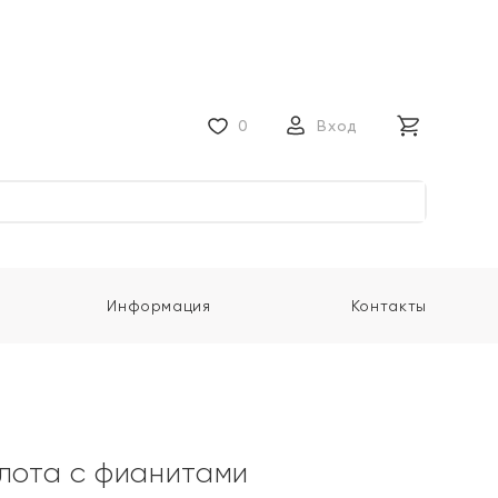
0
Вход
Информация
Контакты
олота с фианитами