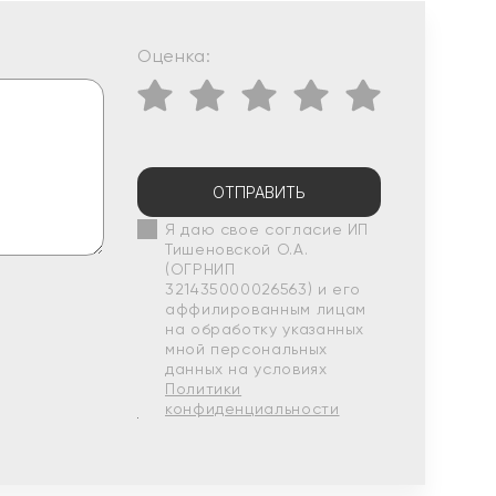
Оценка:
ОТПРАВИТЬ
Я даю свое согласие ИП
Тишеновской О.А.
(ОГРНИП
321435000026563) и его
аффилированным лицам
на обработку указанных
мной персональных
данных на условиях
Политики
конфиденциальности