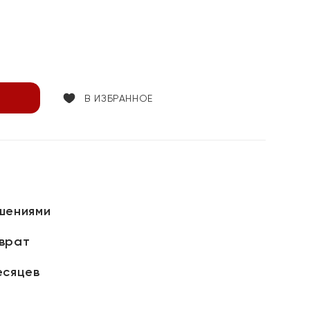
В ИЗБРАННОЕ
шениями
зврат
есяцев