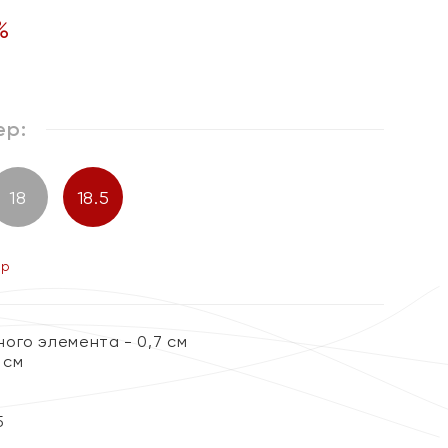
%
ер:
18
18.5
ер
ого элемента - 0,7 см
 см
5