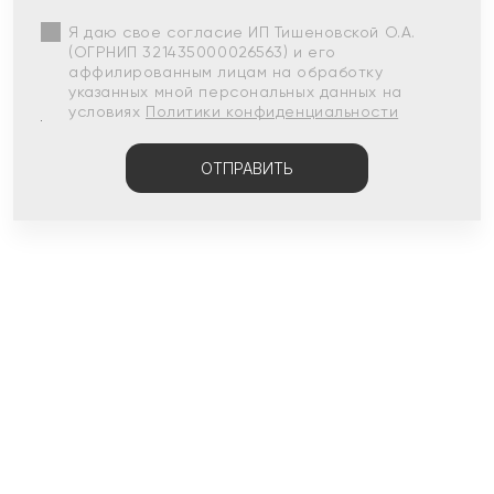
Я даю свое согласие ИП Тишеновской О.А.
(ОГРНИП 321435000026563) и его
аффилированным лицам на обработку
указанных мной персональных данных на
условиях
Политики конфиденциальности
ОТПРАВИТЬ