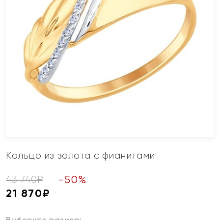
Кольцо из золота с фианитами
-
50
%
43 740
₽
21 870
₽
Выберите размер: