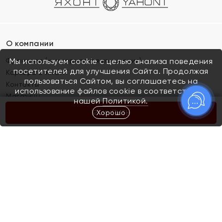
О компании
Франшиза (коммерческая концессия)
Мы используем cookie с целью анализа поведения
посетителей для улучшения Сайта. Продолжая
Карьера в ЯХОНТ
пользоваться Сайтом, вы соглашаетесь на
Контакты
использование файлов cookie в соответствии с
Магазины
нашей
Политикой.
Хорошо
КУПИТЬ
Покупателям
Как определить размер украшения
Киров
Акции
Магазины
Скупка и обмен золота
Отзывы
Электронный подарочный сертификат
Помолвка и свадьба
Правила пользования Электронным
Каталог
подарочным сертификатом «Яхонт»
Новинки