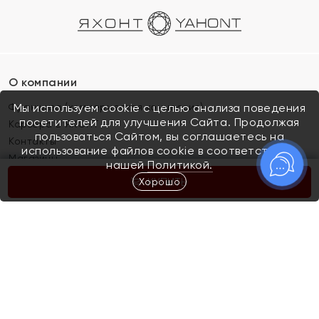
О компании
Франшиза (коммерческая концессия)
Мы используем cookie с целью анализа поведения
посетителей для улучшения Сайта. Продолжая
Карьера в ЯХОНТ
пользоваться Сайтом, вы соглашаетесь на
Контакты
использование файлов cookie в соответствии с
Магазины
нашей
Политикой.
Хорошо
КУПИТЬ
Покупателям
Как определить размер украшения
Киров
Акции
Магазины
Скупка и обмен золота
Отзывы
Электронный подарочный сертификат
Помолвка и свадьба
Правила пользования Электронным
Каталог
подарочным сертификатом «Яхонт»