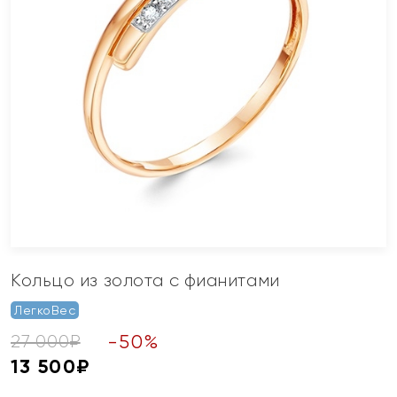
Кольцо из золота с фианитами
ЛегкоВес
-
50
%
27 000
₽
13 500
₽