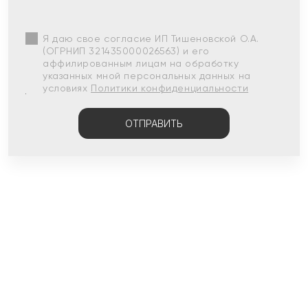
Я даю свое согласие ИП Тишеновской О.А.
(ОГРНИП 321435000026563) и его
аффилированным лицам на обработку
указанных мной персональных данных на
условиях
Политики конфиденциальности
ОТПРАВИТЬ