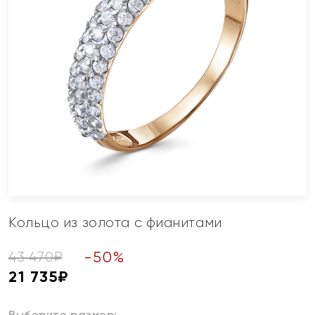
Кольцо из золота с фианитами
-
50
%
43 470
₽
21 735
₽
Выберите размер: