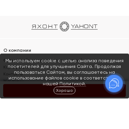
О компании
Франшиза (коммерческая концессия)
Мы используем cookie с целью анализа поведения
посетителей для улучшения Сайта. Продолжая
Карьера в ЯХОНТ
пользоваться Сайтом, вы соглашаетесь на
Контакты
использование файлов cookie в соответствии с
Магазины
нашей
Политикой.
Хорошо
КУПИТЬ
Покупателям
Как определить размер украшения
Киров
Акции
Магазины
Скупка и обмен золота
Отзывы