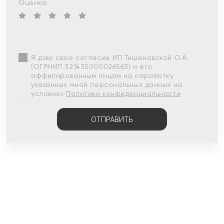
Оценка:
Я даю свое согласие ИП Тишеновской О.А.
(ОГРНИП 321435000026563) и его
аффилированным лицам на обработку
указанных мной персональных данных на
условиях
Политики конфиденциальности
ОТПРАВИТЬ