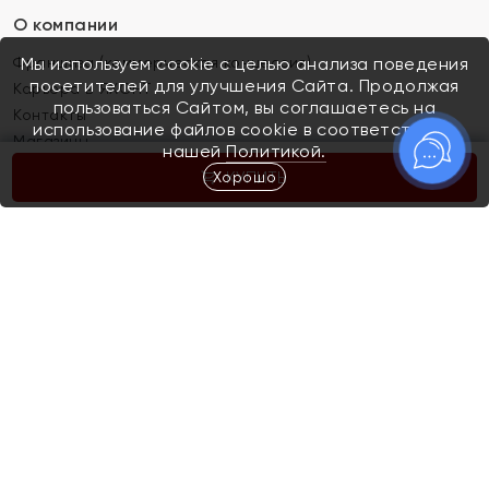
О компании
Франшиза (коммерческая концессия)
Мы используем cookie с целью анализа поведения
посетителей для улучшения Сайта. Продолжая
Карьера в ЯХОНТ
пользоваться Сайтом, вы соглашаетесь на
Контакты
использование файлов cookie в соответствии с
Магазины
нашей
Политикой.
Хорошо
КУПИТЬ
Покупателям
Как определить размер украшения
Киров
Акции
Магазины
Скупка и обмен золота
Отзывы
Электронный подарочный сертификат
Помолвка и свадьба
Правила пользования Электронным
Каталог
подарочным сертификатом «Яхонт»
Новинки
Доставка и оплата
Акции
Скупка и обмен золота
Доставка и оплата