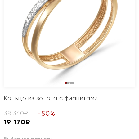
Кольцо из золота с фианитами
-
50
%
38 340
₽
19 170
₽
Выберите размер: