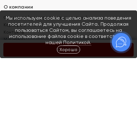
О компании
Франшиза (коммерческая концессия)
Мы используем cookie с целью анализа поведения
посетителей для улучшения Сайта. Продолжая
Карьера в ЯХОНТ
пользоваться Сайтом, вы соглашаетесь на
Контакты
использование файлов cookie в соответствии с
Магазины
нашей
Политикой.
Хорошо
КУПИТЬ
Покупателям
Как определить размер украшения
Киров
Акции
Магазины
Скупка и обмен золота
Отзывы
Электронный подарочный сертификат
Помолвка и свадьба
Правила пользования Электронным
Каталог
подарочным сертификатом «Яхонт»
Новинки
Доставка и оплата
Акции
Скупка и обмен золота
Доставка и оплата