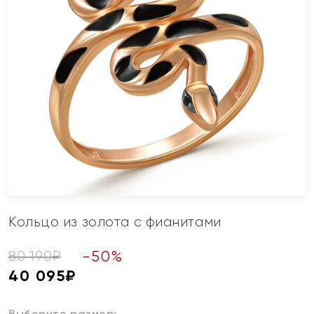
Кольцо из золота с фианитами
-
50
%
80 190
₽
40 095
₽
Выберите размер: