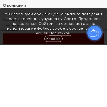
О компании
Франшиза (коммерческая концессия)
Мы используем cookie с целью анализа поведения
посетителей для улучшения Сайта. Продолжая
Карьера в ЯХОНТ
пользоваться Сайтом, вы соглашаетесь на
Контакты
использование файлов cookie в соответствии с
Магазины
нашей
Политикой.
Хорошо
КУПИТЬ
Покупателям
Как определить размер украшения
Киров
Акции
Магазины
Скупка и обмен золота
Отзывы
Электронный подарочный сертификат
Помолвка и свадьба
Правила пользования Электронным
Каталог
подарочным сертификатом «Яхонт»
Новинки
Доставка и оплата
Акции
Скупка и обмен золота
Доставка и оплата