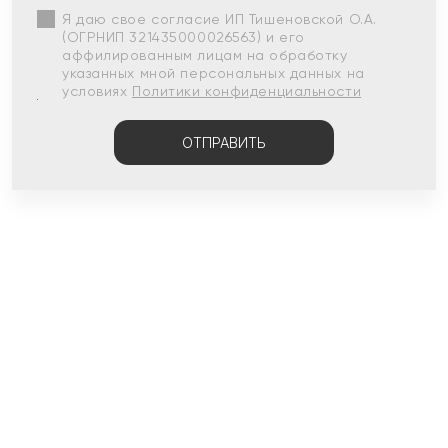
Я даю свое согласие ИП Тишеновской О.А.
(ОГРНИП 321435000026563) и его
аффилированным лицам на обработку
указанных мной персональных данных на
условиях
Политики конфиденциальности
ОТПРАВИТЬ