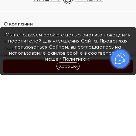
О компании
Франшиза (коммерческая концессия)
Мы используем cookie с целью анализа поведения
посетителей для улучшения Сайта. Продолжая
Карьера в ЯХОНТ
пользоваться Сайтом, вы соглашаетесь на
Контакты
использование файлов cookie в соответствии с
Магазины
нашей
Политикой.
Хорошо
КУПИТЬ
Покупателям
Как определить размер украшения
Киров
Акции
Магазины
Скупка и обмен золота
Отзывы
Электронный подарочный сертификат
Помолвка и свадьба
Правила пользования Электронным
Каталог
подарочным сертификатом «Яхонт»
Новинки