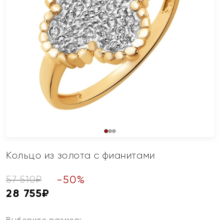
Кольцо из золота с фианитами
-
50
%
57 510
₽
28 755
₽
Выберите размер: