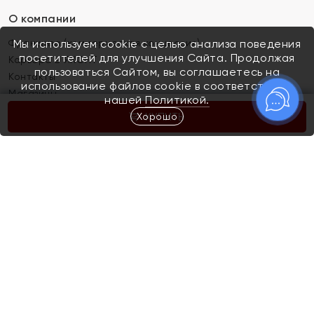
О компании
Франшиза (коммерческая концессия)
Мы используем cookie с целью анализа поведения
посетителей для улучшения Сайта. Продолжая
Карьера в ЯХОНТ
пользоваться Сайтом, вы соглашаетесь на
Контакты
использование файлов cookie в соответствии с
Магазины
нашей
Политикой.
Хорошо
КУПИТЬ
Покупателям
Как определить размер украшения
Киров
Акции
Магазины
Скупка и обмен золота
Отзывы
Электронный подарочный сертификат
Помолвка и свадьба
Правила пользования Электронным
Каталог
подарочным сертификатом «Яхонт»
Новинки
Доставка и оплата
Акции
Скупка и обмен золота
Доставка и оплата