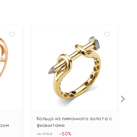
Кольцо из лимонного золота с
К
иром
фианитами
45
-50%
2
74 790 ₽