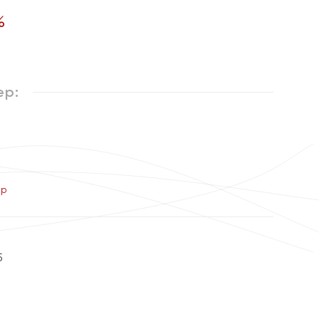
%
ер:
ер
5