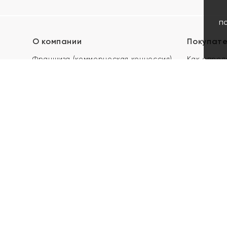
п
О компании
Покупат
Франшиза (коммерческая концессия)
Как опред
Карьера в ЯХОНТ
Акции
Контакты
Скупка и 
Магазины
Отзывы
Электронн
Правила п
подарочны