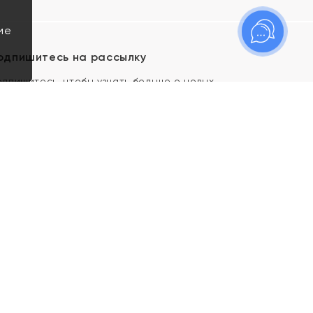
ие
одпишитесь на рассылку
одпишитесь, чтобы узнать больше о новых
оступлениях, новостях и спецпредложениях Яхонт!
Я даю свое согласие ИП Тишеновской О.А.
(ОГРНИП 321435000026563) и его
аффилированным лицам на обработку указанных
мной персональных данных на условиях
Политики
конфиденциальности