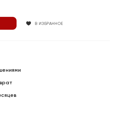
В ИЗБРАННОЕ
шениями
зврат
есяцев