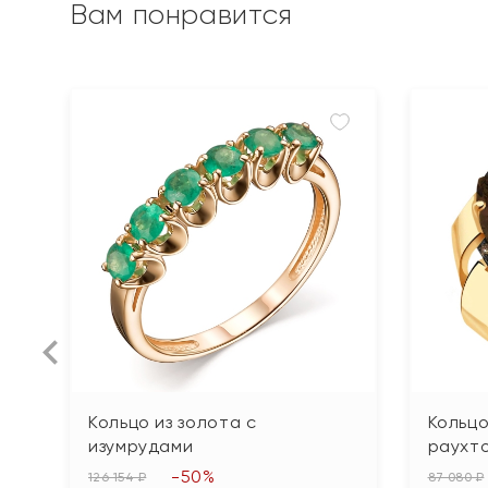
Вам понравится
Кольцо из золота с
Кольцо
изумрудами
раухт
-50%
126 154 ₽
87 080 ₽