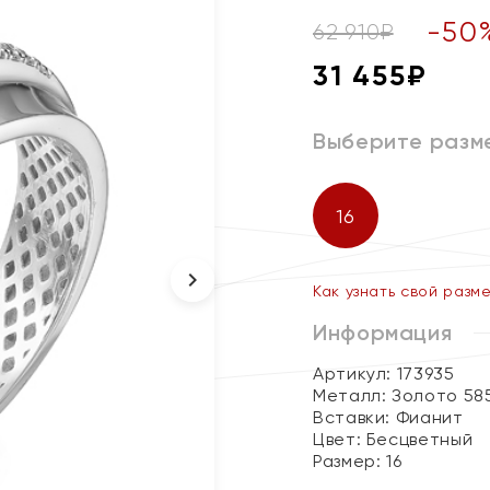
-
50
62 910
₽
31 455
₽
Выберите разм
16
Как узнать свой разм
Информация
Артикул: 173935
Металл:
Золото 58
Вставки:
Фианит
Цвет:
Бесцветный
Размер:
16