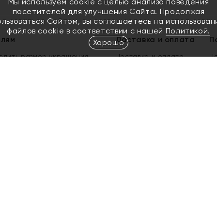
Мы используем cookie с целью анализа поведения
посетителей для улучшения Сайта. Продолжая
ользоваться Сайтом, вы соглашаетесь на использован
файлов cookie в соответствии с нашей
Политикой.
елям
Доставка и оплата
П
Хорошо
елить размер украшения
Доставка и оплата
П
п
обмен золота
ый подарочный сертификат
ользования Электронным
м сертификатом «Яхонт»