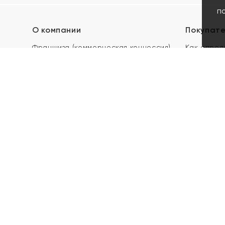
п
О компании
Покупат
Франшиза (коммерческая концессия)
Как опред
Карьера в ЯХОНТ
Акции
Контакты
Скупка и 
Магазины
Отзывы
Электронн
Правила п
подарочны