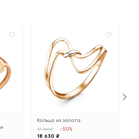
Кольцо из золота
К
ми
и
-50%
37 260 ₽
18 630 ₽
55