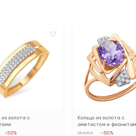
 из золота с
Кольцо из золота с
тами
аметистом и фианита
-50%
-50%
58 520 ₽