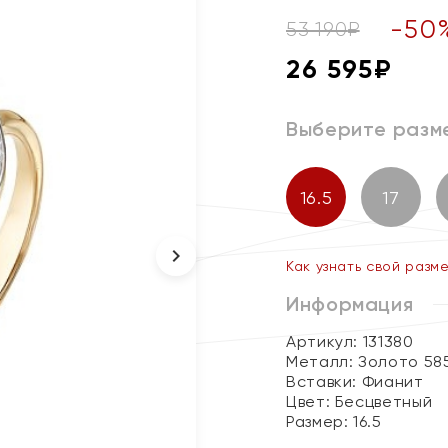
-
50
53 190
₽
26 595
₽
Выберите разм
16.5
17
Как узнать свой разм
Информация
Артикул: 131380
Металл:
Золото 58
Вставки:
Фианит
Цвет:
Бесцветный
Размер:
16.5