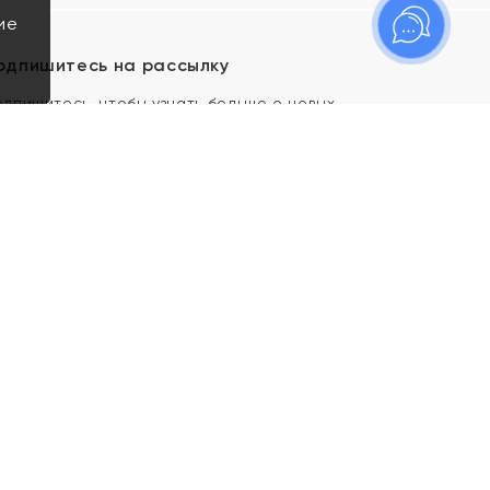
ие
одпишитесь на рассылку
одпишитесь, чтобы узнать больше о новых
оступлениях, новостях и спецпредложениях Яхонт!
Я даю свое согласие ИП Тишеновской О.А.
(ОГРНИП 321435000026563) и его
аффилированным лицам на обработку указанных
мной персональных данных на условиях
Политики
конфиденциальности