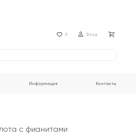
0
Вход
Информация
Контакты
олота с фианитами