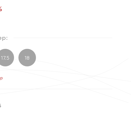
%
ер:
17.5
18
ер
5