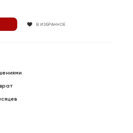
В ИЗБРАННОЕ
шениями
зврат
есяцев