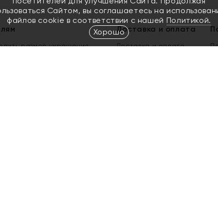
посетителей для улучшения Сайта. Продолжая
ользоваться Сайтом, вы соглашаетесь на использован
файлов cookie в соответствии с нашей
Политикой.
елям
Доставка и оплата
П
Хорошо
елить размер украшения
Доставка и оплата
П
п
обмен золота
ый подарочный сертификат
ользования Электронным
м сертификатом «Яхонт»