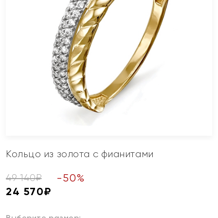
Кольцо из золота с фианитами
-
50
%
49 140
₽
24 570
₽
Выберите размер: