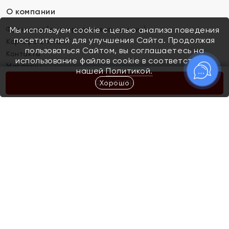
О компании
Франшиза (коммерческая концессия)
Мы используем cookie с целью анализа поведения
посетителей для улучшения Сайта. Продолжая
Карьера в ЯХОНТ
пользоваться Сайтом, вы соглашаетесь на
Контакты
использование файлов cookie в соответствии с
Магазины
нашей
Политикой.
Хорошо
КУПИТЬ
Покупателям
Как определить размер украшения
Киров
Акции
Магазины
Скупка и обмен золота
Отзывы
Электронный подарочный сертификат
Помолвка и свадьба
Правила пользования Электронным
Каталог
подарочным сертификатом «Яхонт»
Новинки
Доставка и оплата
Акции
Скупка и обмен золота
Доставка и оплата