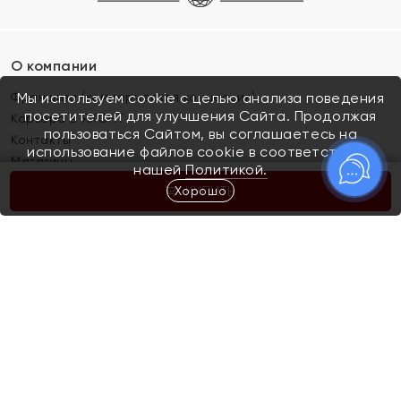
О компании
Франшиза (коммерческая концессия)
Мы используем cookie с целью анализа поведения
посетителей для улучшения Сайта. Продолжая
Карьера в ЯХОНТ
пользоваться Сайтом, вы соглашаетесь на
Контакты
использование файлов cookie в соответствии с
Магазины
нашей
Политикой.
Хорошо
КУПИТЬ
Покупателям
Как определить размер украшения
Киров
Акции
Магазины
Скупка и обмен золота
Отзывы
Электронный подарочный сертификат
Помолвка и свадьба
Правила пользования Электронным
Каталог
подарочным сертификатом «Яхонт»
Новинки