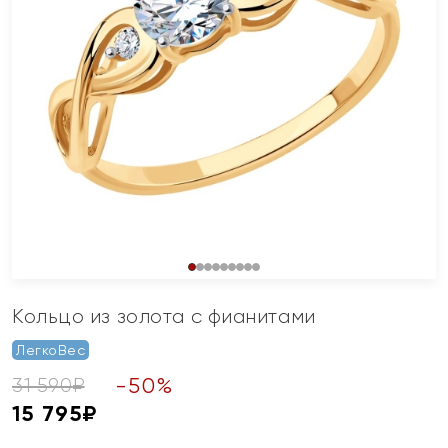
Кольцо из золота с фианитами
ЛегкоВес
-
50
%
31 590
₽
15 795
₽