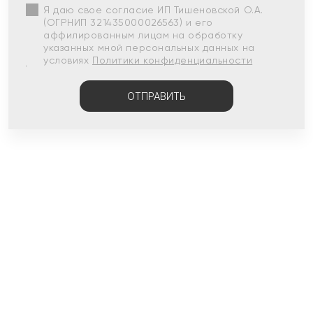
Я даю свое согласие ИП Тишеновской О.А.
(ОГРНИП 321435000026563) и его
аффилированным лицам на обработку
указанных мной персональных данных на
условиях
Политики конфиденциальности
ОТПРАВИТЬ