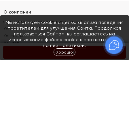
О компании
Франшиза (коммерческая концессия)
Мы используем cookie с целью анализа поведения
посетителей для улучшения Сайта. Продолжая
Карьера в ЯХОНТ
пользоваться Сайтом, вы соглашаетесь на
Контакты
использование файлов cookie в соответствии с
Магазины
нашей
Политикой.
Хорошо
КУПИТЬ
Покупателям
Как определить размер украшения
Киров
Акции
Магазины
Скупка и обмен золота
Отзывы
Электронный подарочный сертификат
Помолвка и свадьба
Правила пользования Электронным
Каталог
подарочным сертификатом «Яхонт»
Новинки
Доставка и оплата
Акции