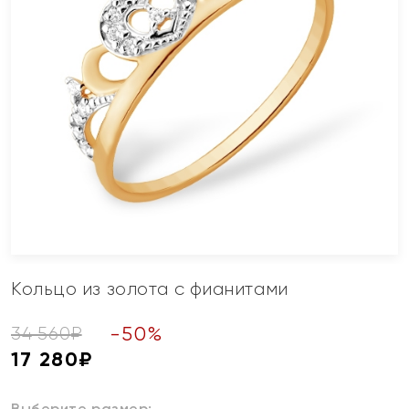
Кольцо из золота с фианитами
-
50
%
34 560
₽
17 280
₽
Выберите размер: