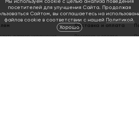
Мы используем cookie с целью анализа поведения
посетителей для улучшения Сайта. Продолжая
ользоваться Сайтом, вы соглашаетесь на использован
файлов cookie в соответствии с нашей
Политикой.
елям
Доставка и оплата
П
Хорошо
елить размер украшения
Доставка и оплата
П
п
обмен золота
ый подарочный сертификат
ользования Электронным
м сертификатом «Яхонт»