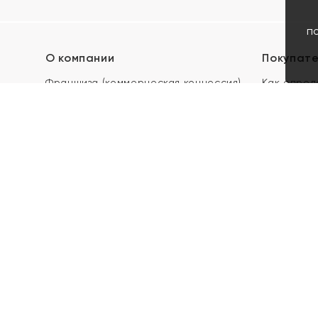
п
О компании
Покупат
Франшиза (коммерческая концессия)
Как опред
Карьера в ЯХОНТ
Акции
Контакты
Скупка и 
Магазины
Отзывы
Электронн
Правила п
подарочны