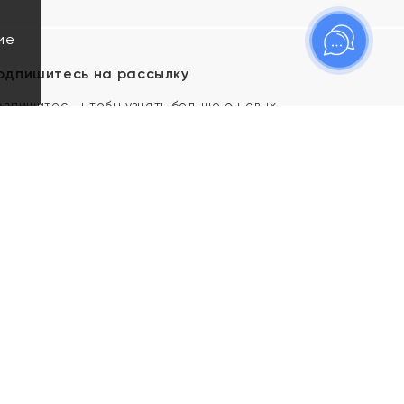
ие
одпишитесь на рассылку
одпишитесь, чтобы узнать больше о новых
оступлениях, новостях и спецпредложениях Яхонт!
Я даю свое согласие ИП Тишеновской О.А.
(ОГРНИП 321435000026563) и его
аффилированным лицам на обработку указанных
мной персональных данных на условиях
Политики
конфиденциальности