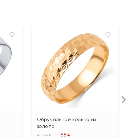
з
Обручальное кольцо из
К
золота
S
-55%
45 135 ₽
59