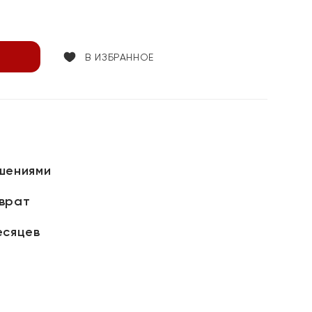
В ИЗБРАННОЕ
шениями
зврат
есяцев