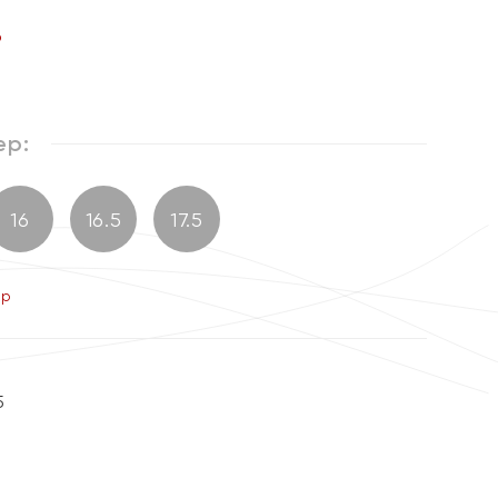
%
ер:
16
16.5
17.5
ер
5