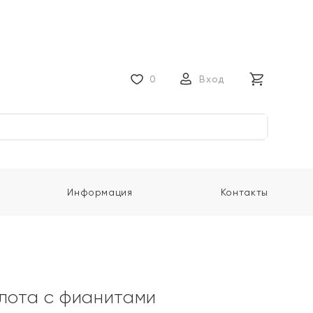
0
Вход
Информация
Контакты
олота с фианитами