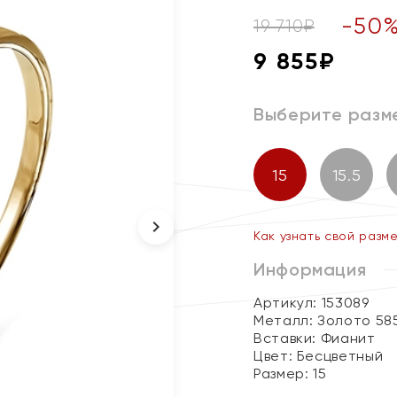
-
50
19 710
₽
9 855
₽
Выберите разм
15
15.5
Как узнать свой разм
Информация
Артикул: 153089
Металл:
Золото 58
Вставки:
Фианит
Цвет:
Бесцветный
Размер:
15