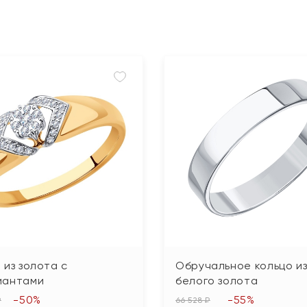
 из золота с
Обручальное кольцо и
иантами
белого золота
-50%
-55%
₽
66 528 ₽