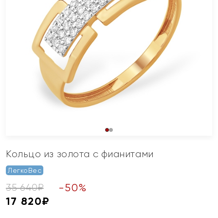
Кольцо из золота с фианитами
ЛегкоВес
-
50
%
35 640
₽
17 820
₽