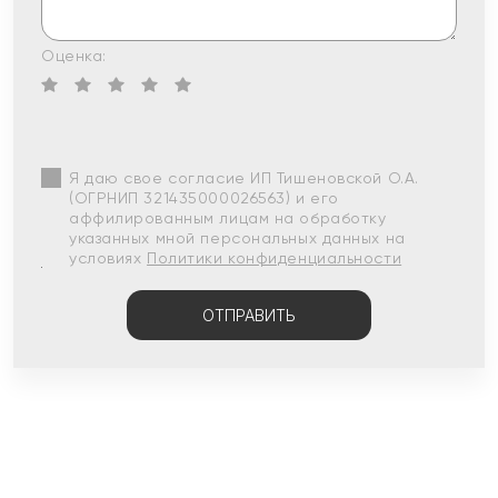
Оценка:
Я даю свое согласие ИП Тишеновской О.А.
(ОГРНИП 321435000026563) и его
аффилированным лицам на обработку
указанных мной персональных данных на
условиях
Политики конфиденциальности
ОТПРАВИТЬ