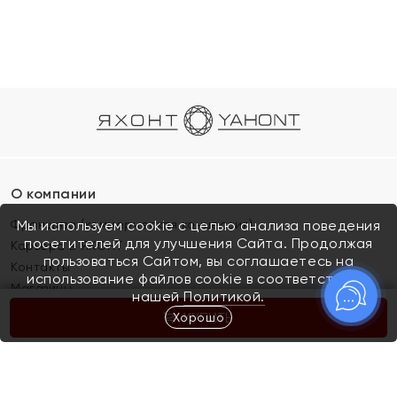
О компании
Франшиза (коммерческая концессия)
Мы используем cookie с целью анализа поведения
посетителей для улучшения Сайта. Продолжая
Карьера в ЯХОНТ
пользоваться Сайтом, вы соглашаетесь на
Контакты
использование файлов cookie в соответствии с
Магазины
нашей
Политикой.
Хорошо
КУПИТЬ
Покупателям
Как определить размер украшения
Киров
Акции