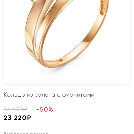
Кольцо из золота с фианитами
-
50
%
46 440
₽
23 220
₽
Выберите размер: