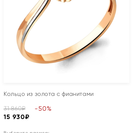
Кольцо из золота с фианитами
-
50
%
31 860
₽
15 930
₽
Выберите размер: