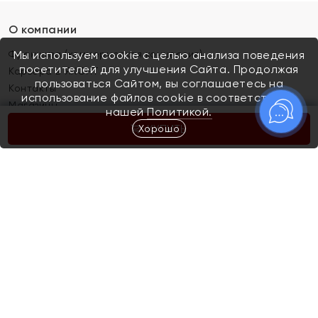
О компании
Франшиза (коммерческая концессия)
Мы используем cookie с целью анализа поведения
посетителей для улучшения Сайта. Продолжая
Карьера в ЯХОНТ
пользоваться Сайтом, вы соглашаетесь на
Контакты
использование файлов cookie в соответствии с
Магазины
нашей
Политикой.
Хорошо
КУПИТЬ
Покупателям
Как определить размер украшения
Киров
Акции
Магазины
Скупка и обмен золота
Отзывы
Электронный подарочный сертификат
Помолвка и свадьба
Правила пользования Электронным
Каталог
подарочным сертификатом «Яхонт»
Новинки
Доставка и оплата
Акции