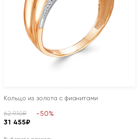
Кольцо из золота с фианитами
-
50
%
62 910
₽
31 455
₽
Выберите размер: