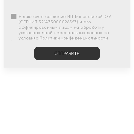
Я даю свое согласие ИП Тишеновской О.А.
(ОГРНИП 321435000026563) и его
аффилированным лицам на обработку
указанных мной персональных данных на
условиях
Политики конфиденциальности
ОТПРАВИТЬ