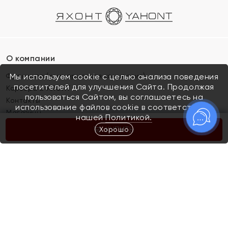
О компании
Франшиза (коммерческая концессия)
Мы используем cookie с целью анализа поведения
посетителей для улучшения Сайта. Продолжая
Карьера в ЯХОНТ
пользоваться Сайтом, вы соглашаетесь на
Контакты
использование файлов cookie в соответствии с
Магазины
нашей
Политикой.
Хорошо
КУПИТЬ
Покупателям
Как определить размер украшения
Киров
Акции
Магазины
Скупка и обмен золота
Отзывы
Электронный подарочный сертификат
Помолвка и свадьба
Правила пользования Электронным
Каталог
подарочным сертификатом «Яхонт»