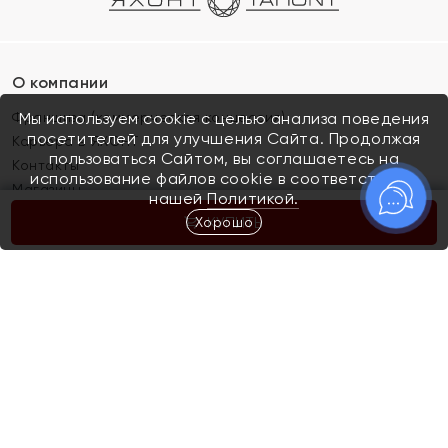
О компании
Франшиза (коммерческая концессия)
Мы используем cookie с целью анализа поведения
посетителей для улучшения Сайта. Продолжая
Карьера в ЯХОНТ
пользоваться Сайтом, вы соглашаетесь на
Контакты
использование файлов cookie в соответствии с
Магазины
нашей
Политикой.
Хорошо
КУПИТЬ
Покупателям
Как определить размер украшения
Киров
Акции
Магазины
Скупка и обмен золота
Отзывы
Электронный подарочный сертификат
Помолвка и свадьба
Правила пользования Электронным
Каталог
подарочным сертификатом «Яхонт»
Новинки