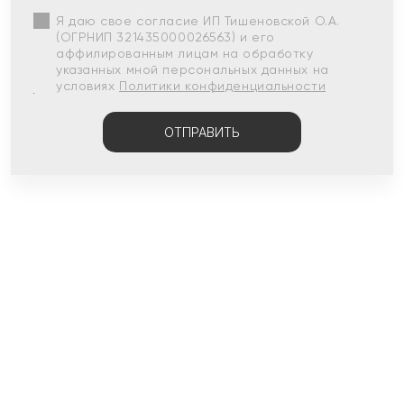
Я даю свое согласие ИП Тишеновской О.А.
(ОГРНИП 321435000026563) и его
аффилированным лицам на обработку
указанных мной персональных данных на
условиях
Политики конфиденциальности
ОТПРАВИТЬ