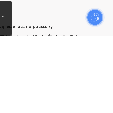
ие
одпишитесь на рассылку
одпишитесь, чтобы узнать больше о новых
оступлениях, новостях и спецпредложениях Яхонт!
Я даю свое согласие ИП Тишеновской О.А.
(ОГРНИП 321435000026563) и его
аффилированным лицам на обработку указанных
мной персональных данных на условиях
Политики
конфиденциальности