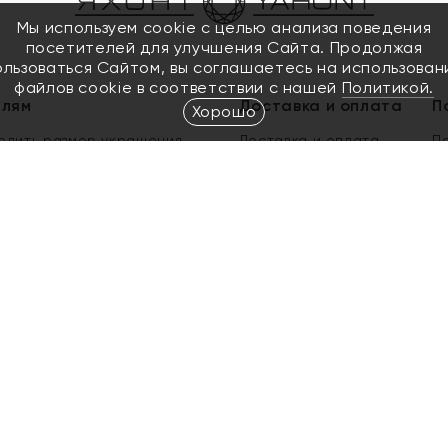
Мы используем cookie с целью анализа поведения
посетителей для улучшения Сайта. Продолжая
ользоваться Сайтом, вы соглашаетесь на использован
файлов cookie в соответствии с нашей
Политикой.
елям
Доставка и оплата
П
Хорошо
елить размер украшения
Доставка и оплата
П
п
обмен золота
ый подарочный сертификат
ользования Электронным
м сертификатом «Яхонт»