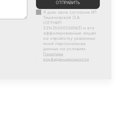
ОТПРАВИТЬ
Я даю свое согласие ИП
Тишеновской О.А.
(ОГРНИП
321435000026563) и его
аффилированным лицам
на обработку указанных
мной персональных
данных на условиях
Политики
конфиденциальности