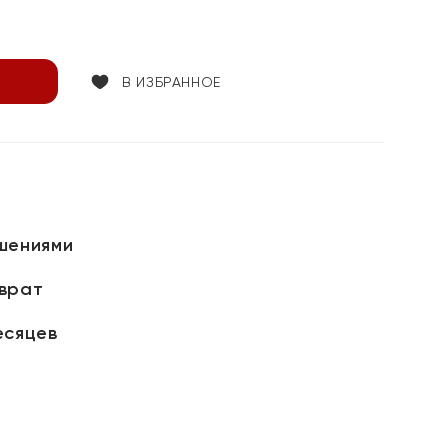
В ИЗБРАННОЕ
шениями
зврат
есяцев