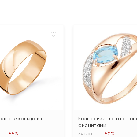
льное кольцо из
Кольцо из золота с топ
а
фианитами
-55%
-50%
64 120 ₽