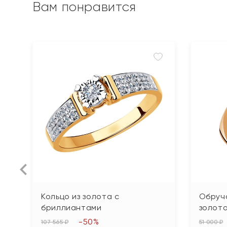
Вам понравится
Кольцо из золота с
Обруча
бриллиантами
золот
-50%
107 565 ₽
51 000 ₽