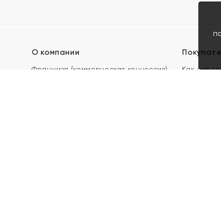
п
О компании
Покупат
Франшиза (коммерческая концессия)
Как опред
Карьера в ЯХОНТ
Акции
Контакты
Скупка и 
Магазины
Отзывы
Электронн
Правила п
подарочны