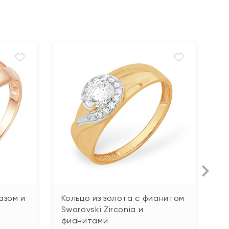
азом и
Кольцо из золота с фианитом
К
Swarovski Zirconia и
ф
фианитами
32