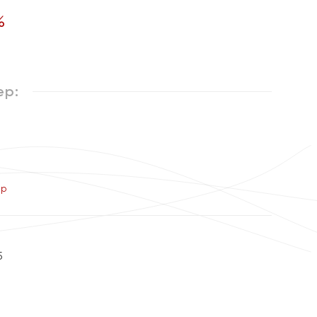
%
ер:
ер
5