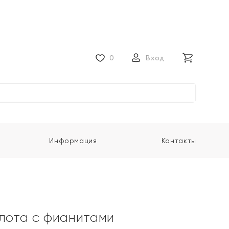
0
Вход
Информация
Контакты
олота с фианитами