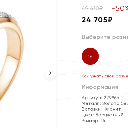
-
50
49 410
₽
24 705
₽
Выберите разм
16
Как узнать свой разм
Информация
Артикул: 229965
Металл:
Золото 58
Вставки:
Фианит
Цвет:
Бесцветный
Размер:
16