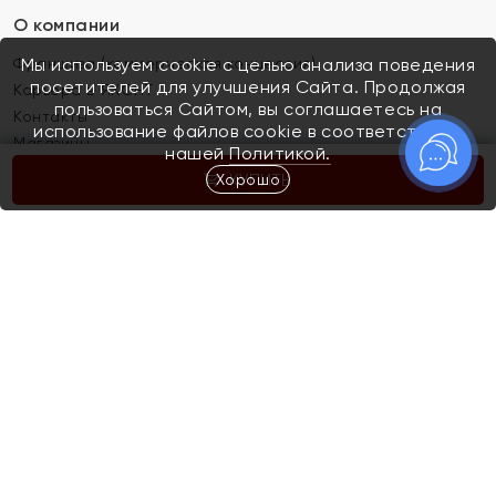
О компании
Франшиза (коммерческая концессия)
Мы используем cookie с целью анализа поведения
посетителей для улучшения Сайта. Продолжая
Карьера в ЯХОНТ
пользоваться Сайтом, вы соглашаетесь на
Контакты
использование файлов cookie в соответствии с
Магазины
нашей
Политикой.
Хорошо
КУПИТЬ
Покупателям
Как определить размер украшения
Киров
Акции
Магазины
Скупка и обмен золота
Отзывы
Электронный подарочный сертификат
Помолвка и свадьба
Правила пользования Электронным
Каталог
подарочным сертификатом «Яхонт»
Новинки
Доставка и оплата
Акции
Скупка и обмен золота
Доставка и оплата