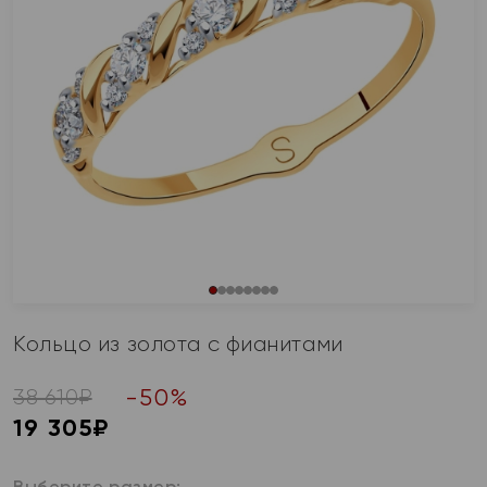
Кольцо из золота с фианитами
-
50
%
38 610
₽
19 305
₽
Выберите размер: