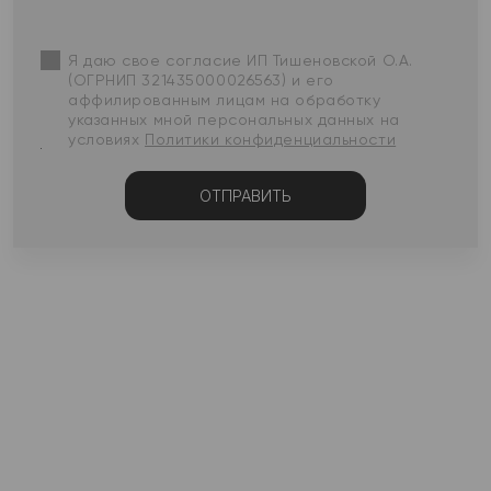
Я даю свое согласие ИП Тишеновской О.А.
(ОГРНИП 321435000026563) и его
аффилированным лицам на обработку
указанных мной персональных данных на
условиях
Политики конфиденциальности
ОТПРАВИТЬ