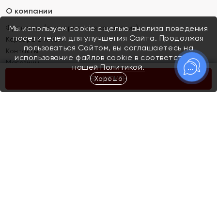
О компании
Франшиза (коммерческая концессия)
Мы используем cookie с целью анализа поведения
посетителей для улучшения Сайта. Продолжая
Карьера в ЯХОНТ
пользоваться Сайтом, вы соглашаетесь на
Контакты
использование файлов cookie в соответствии с
Магазины
нашей
Политикой.
Хорошо
КУПИТЬ
Покупателям
Как определить размер украшения
Киров
Акции
Магазины
Скупка и обмен золота
Отзывы
Электронный подарочный сертификат
Помолвка и свадьба
Правила пользования Электронным
Каталог
подарочным сертификатом «Яхонт»
Новинки
Доставка и оплата
Акции
Скупка и обмен золота
Доставка и оплата