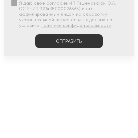
Я даю свое согласие ИП Тишеновской О.А.
(ОГРНИП 321435000026563) и его
аффилированным лицам на обработку
указанных мной персональных данных на
условиях
Политики конфиденциальности
ОТПРАВИТЬ