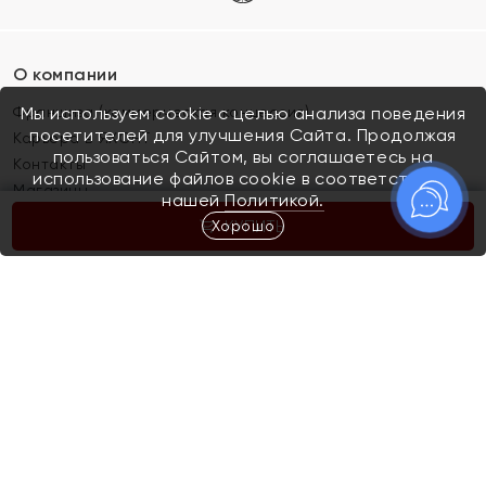
О компании
Франшиза (коммерческая концессия)
Мы используем cookie с целью анализа поведения
посетителей для улучшения Сайта. Продолжая
Карьера в ЯХОНТ
пользоваться Сайтом, вы соглашаетесь на
Контакты
использование файлов cookie в соответствии с
Магазины
нашей
Политикой.
Хорошо
КУПИТЬ
Покупателям
Как определить размер украшения
Киров
Акции
Магазины
Скупка и обмен золота
Отзывы
Электронный подарочный сертификат
Помолвка и свадьба
Правила пользования Электронным
Каталог
подарочным сертификатом «Яхонт»
Новинки