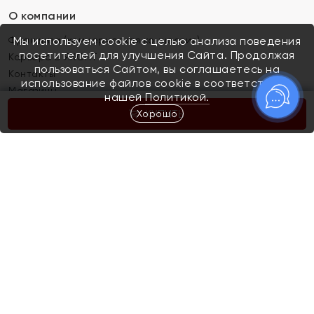
О компании
Франшиза (коммерческая концессия)
Мы используем cookie с целью анализа поведения
посетителей для улучшения Сайта. Продолжая
Карьера в ЯХОНТ
пользоваться Сайтом, вы соглашаетесь на
Контакты
использование файлов cookie в соответствии с
Магазины
нашей
Политикой.
Хорошо
КУПИТЬ
Покупателям
Как определить размер украшения
Киров
Акции
Магазины
Скупка и обмен золота
Отзывы
Электронный подарочный сертификат
Помолвка и свадьба
Правила пользования Электронным
Каталог
подарочным сертификатом «Яхонт»
Новинки
Доставка и оплата
Акции
Скупка и обмен золота
Доставка и оплата