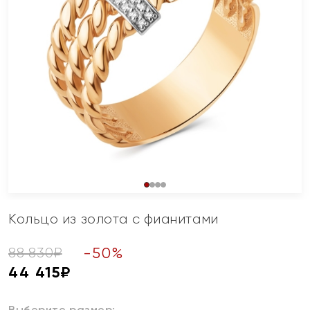
Кольцо из золота с фианитами
-
50
%
88 830
₽
44 415
₽
Выберите размер: