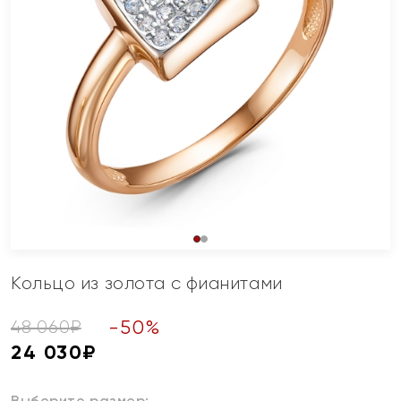
Кольцо из золота с фианитами
-
50
%
48 060
₽
24 030
₽
Выберите размер: