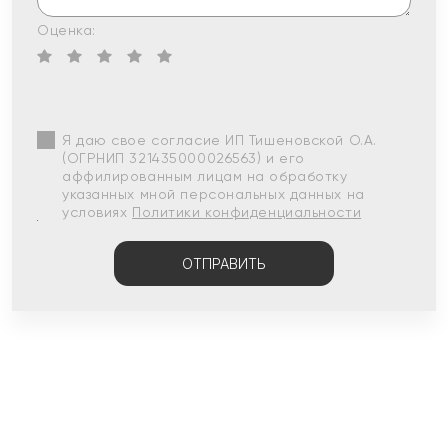
Оценка:
Я даю свое согласие ИП Тишеновской О.А.
(ОГРНИП 321435000026563) и его
аффилированным лицам на обработку
указанных мной персональных данных на
условиях
Политики конфиденциальности
ОТПРАВИТЬ