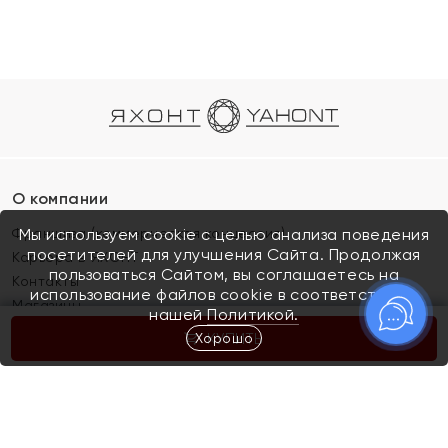
О компании
Франшиза (коммерческая концессия)
Мы используем cookie с целью анализа поведения
посетителей для улучшения Сайта. Продолжая
Карьера в ЯХОНТ
пользоваться Сайтом, вы соглашаетесь на
Контакты
использование файлов cookie в соответствии с
Магазины
нашей
Политикой.
Хорошо
КУПИТЬ
Покупателям
Как определить размер украшения
Киров
Акции
Магазины
Скупка и обмен золота