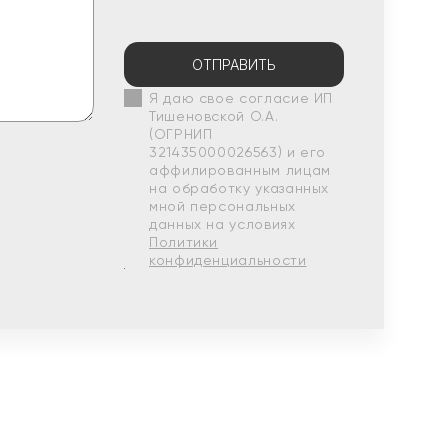
ОТПРАВИТЬ
Я даю свое согласие ИП
Тишеновской О.А.
(ОГРНИП
321435000026563) и его
аффилированным лицам
на обработку указанных
мной персональных
данных на условиях
Политики
конфиденциальности