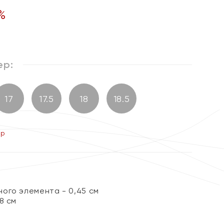
%
ер:
17
17.5
18
18.5
ер
ого элемента - 0,45 см
8 см