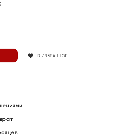
5
В ИЗБРАННОЕ
шениями
зврат
есяцев