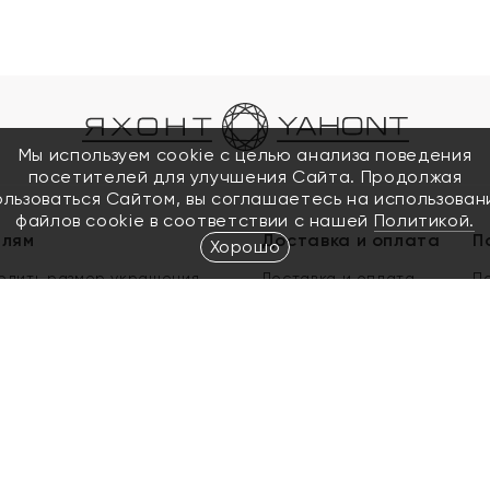
Мы используем cookie с целью анализа поведения
посетителей для улучшения Сайта. Продолжая
ользоваться Сайтом, вы соглашаетесь на использован
файлов cookie в соответствии с нашей
Политикой.
елям
Доставка и оплата
П
Хорошо
елить размер украшения
Доставка и оплата
П
п
обмен золота
ый подарочный сертификат
ользования Электронным
м сертификатом «Яхонт»