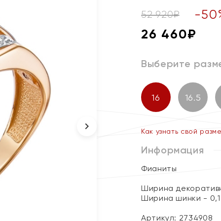
-
50
52 920
₽
26 460
₽
Выберите разм
16
16.5
Как узнать свой разм
Информация
Фианиты
Ширина декоративн
Ширина шинки - 0,1
Артикул: 2734908