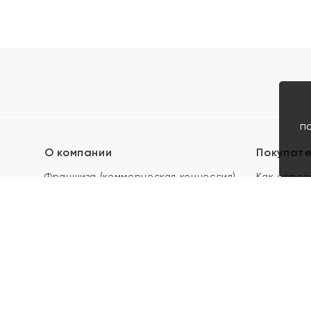
п
О компании
Покупат
Франшиза (коммерческая концессия)
Как опред
Карьера в ЯХОНТ
Акции
Контакты
Скупка и 
Магазины
Отзывы
Электронн
Правила п
подарочны