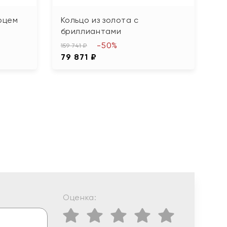
арцем
Кольцо из золота с
К
бриллиантами
б
-50%
159 741 ₽
15
79 871 ₽
7
Оценка: