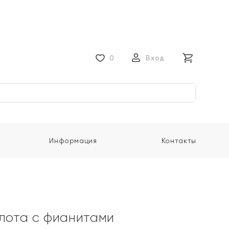
0
Вход
Информация
Контакты
олота с фианитами