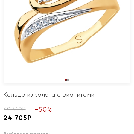
Кольцо из золота с фианитами
-
50
%
49 410
₽
24 705
₽
Выберите размер: