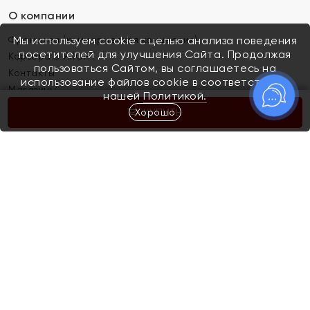
О компании
Франшиза (коммерческая концессия)
Мы используем cookie с целью анализа поведения
посетителей для улучшения Сайта. Продолжая
Карьера в ЯХОНТ
пользоваться Сайтом, вы соглашаетесь на
Контакты
использование файлов cookie в соответствии с
Магазины
нашей
Политикой.
Хорошо
КУПИТЬ
Покупателям
Как определить размер украшения
Киров
Акции
Магазины
Скупка и обмен золота
Отзывы
Электронный подарочный сертификат
Помолвка и свадьба
Правила пользования Электронным
Каталог
подарочным сертификатом «Яхонт»
Новинки
Доставка и оплата
Акции
Скупка и обмен золота
Доставка и оплата